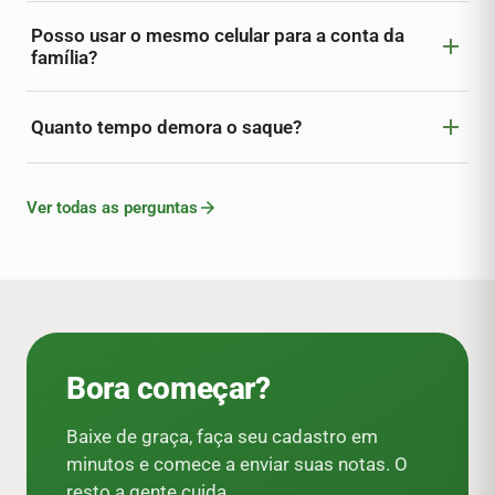
Posso usar o mesmo celular para a conta da
add
família?
add
Quanto tempo demora o saque?
Ver todas as perguntas
arrow_forward
Bora começar?
Baixe de graça, faça seu cadastro em
minutos e comece a enviar suas notas. O
resto a gente cuida.