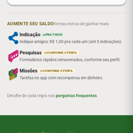
AUMENTE SEU SALDO
formas extras de ganhar mais
Indicação
PRA TODOS
groups
Indique amigos: R$ 1,00 pra cada um (até 5 indicações).
Pesquisas
CONFORME O PERFIL
tune
Formulários rápidos remunerados, conforme seu perfil.
Missões
CONFORME O PERFIL
tune
Tarefas no app com recompensa em dinheiro.
Detalhe de cada regra nas
perguntas frequentes
.