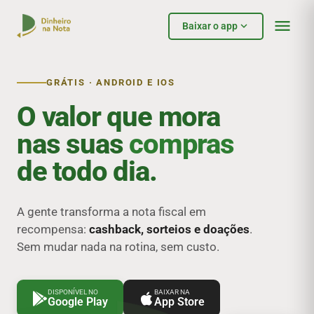
menu
expand_more
Baixar
o app
GRÁTIS · ANDROID E IOS
O valor que mora
nas suas
compras
de todo dia.
A gente transforma a nota fiscal em
recompensa:
cashback, sorteios e doações
.
Sem mudar nada na rotina, sem custo.
DISPONÍVEL NO
BAIXAR NA
Google Play
App Store